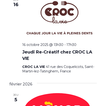
h
r
E
16
c
g
c
R
e
t
h
L
a
E
i
e
r
S
t
o
F
n
c
i
I
n
L
o
h
T
e
R
n
16 octobre 2025 @ 13h30
-
17h30
z
e
E
u
Jeudi Re-Créatif chez CROC LA
S
d
e
n
VIE
e
e
t
CROC LA VIE
41 rue des Coquelicots, Saint-
d
v
Martin-lez-Tatinghem, France
n
a
u
t
a
e
février 2026
e
.
v
s
JEU
5
É
i