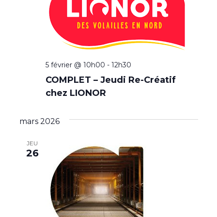
v
g
è
a
n
t
e
i
5 février @ 10h00
-
12h30
m
COMPLET – Jeudi Re-Créatif
o
e
chez LIONOR
n
n
t
d
mars 2026
e
JEU
26
v
u
e
s