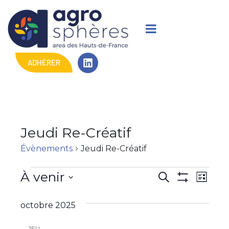
ADHÉRER
Jeudi Re-Créatif
Évènements
Jeudi Re-Créatif
R
N
À venir
R
L
M
e
a
S
i
e
O
c
s
é
octobre 2025
N
v
h
c
t
T
l
e
i
R
e
e
JEU