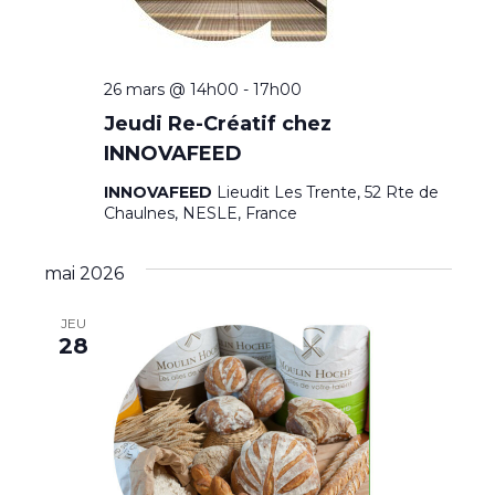
É
v
26 mars @ 14h00
-
17h00
è
Jeudi Re-Créatif chez
n
INNOVAFEED
e
INNOVAFEED
Lieudit Les Trente, 52 Rte de
Chaulnes, NESLE, France
m
mai 2026
e
n
JEU
28
t
s