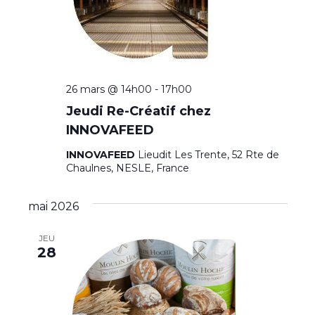
v
g
è
a
n
t
e
26 mars @ 14h00
-
17h00
i
m
Jeudi Re-Créatif chez
o
e
INNOVAFEED
n
n
INNOVAFEED
Lieudit Les Trente, 52 Rte de
t
Chaulnes, NESLE, France
d
e
mai 2026
v
JEU
u
28
e
s