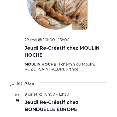
É
v
è
n
28 mai @ 10h00
-
13h00
e
Jeudi Re-Créatif chez MOULIN
HOCHE
m
MOULIN HOCHE
11 chemin du Moulin,
e
ROZET-SAINT-ALBIN, France
n
juillet 2026
t
9 juillet @ 10h00
-
12h30
s
JEU
9
Jeudi Re-Créatif chez
BONDUELLE EUROPE