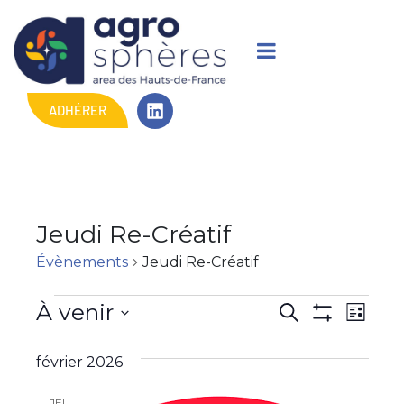
ADHÉRER
Jeudi Re-Créatif
Évènements
Jeudi Re-Créatif
R
N
À venir
R
L
M
e
a
S
i
e
O
c
s
é
février 2026
N
v
h
c
t
T
l
e
i
R
e
e
JEU