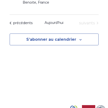
Benoite, France
Aujourd’hui
Évènements
Évènements
suivants
précédents
S’abonner au calendrier