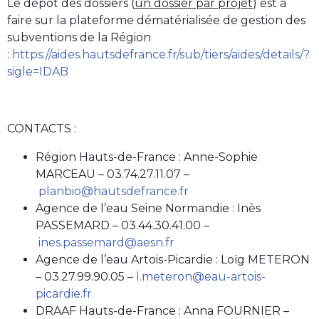
Le dépôt des dossiers (
un dossier par projet
) est à
faire sur la plateforme dématérialisée de gestion des
subventions de la Région
:
https://aides.hautsdefrance.fr/sub/tiers/aides/details/?
sigle=IDAB
CONTACTS :
Région Hauts-de-France : Anne-Sophie
MARCEAU – 03.74.27.11.07 –
planbio@hautsdefrance.fr
Agence de l’eau Seine Normandie : Inès
PASSEMARD – 03.44.30.41.00 –
ines.passemard@aesn.fr
Agence de l’eau Artois-Picardie : Loïg METERON
– 03.27.99.90.05 –
l.meteron@eau-artois-
picardie.fr
DRAAF Hauts-de-France : Anna FOURNIER –