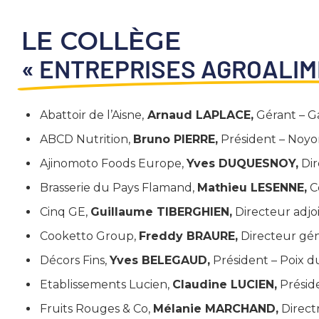
LE COLLÈGE
« ENTREPRISES AGROALIM
Abattoir de l’Aisne,
Arnaud LAPLACE,
Gérant – G
ABCD Nutrition,
Bruno PIERRE,
Président – Noyon
Ajinomoto Foods Europe,
Yves DUQUESNOY,
Dir
Brasserie du Pays Flamand,
Mathieu LESENNE,
Co
Cinq GE,
Guillaume TIBERGHIEN
,
Directeur adjoi
Cooketto Group,
Freddy BRAURE,
Directeur gén
Décors Fins,
Yves BELEGAUD
,
Président – Poix d
Etablissements Lucien,
Claudine LUCIEN
,
Préside
Fruits Rouges & Co,
Mélanie MARCHAND,
Directr