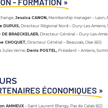
ION - FORMATION »
Change,
Jessica CANON,
Membership manager – Laon, A
e DUPUIS,
Directeur Régional Nord – Dury-Les-Amiens,
e DE BRAECKELAER,
Directeur Général – Dury-Les-Ami
ppe CHOQUET,
Directeur Général – Beauvais, Oise (60)
ie Jules Verne,
Denis POSTEL,
Président – Amiens, Somm
EURS
ARTENAIRES ÉCONOMIQUES »
on AMMEUX
– Saint Laurent Blangy, Pas de Calais (62)