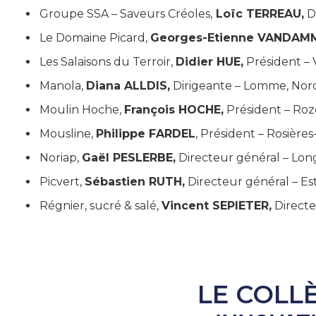
Groupe SSA – Saveurs Créoles,
Loïc TERREAU,
D
Le Domaine Picard,
Georges-Etienne VANDAM
Les Salaisons du Terroir,
Didier HUE,
Président – 
Manola,
Diana ALLDIS
,
Dirigeante – Lomme, Nord
Moulin Hoche,
François HOCHE,
Président – Roze
Mousline,
Philippe FARDEL
, Président – Rosière
Noriap,
Gaël PESLERBE,
Directeur général – Lo
Picvert,
Sébastien RUTH
,
Directeur général – E
Régnier, sucré & salé,
Vincent SEPIETER,
Directe
LE COLL