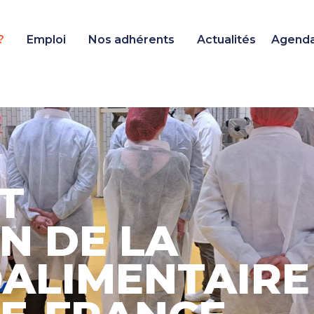
?
Emploi
Nos adhérents
Actualités
Agend
T
N DE LA
OALIMENTAIRE