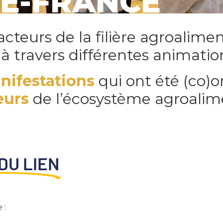
DE-FRANCE
cteurs de la filière agroalimen
 à travers différentes animatio
nifestations
qui ont été (co)o
eurs
de l’écosystème agroalime
DU LIEN
e :