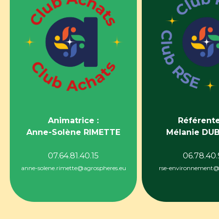
CRÉATION EN 2023
CRÉATION 
34
membres
43
mem
3
rencontres
2
renco
1
agrovisio
1
atel
Animatrice :
Référente
Anne-Solène RIMETTE
Mélanie DU
07.64.81.40.15
06.78.40.
anne-solene.rimette@agrospheres.eu
rse-environnement@