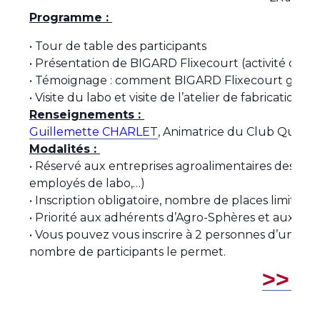
Programme :
• Tour de table des participants
• Présentation de BIGARD Flixecourt (activité de via
• Témoignage : comment BIGARD Flixecourt gère l
• Visite du labo et visite de l’atelier de fabrication 
Renseignements :
Guillemette CHARLET
, Animatrice du Club Qualité
Modalités :
• Réservé aux entreprises agroalimentaires des Ha
employés de labo,…)
• Inscription obligatoire, nombre de places limité à 
• Priorité aux adhérents d’Agro-Sphères et aux me
• Vous pouvez vous inscrire à 2 personnes d’une mê
nombre de participants le permet.
>> I