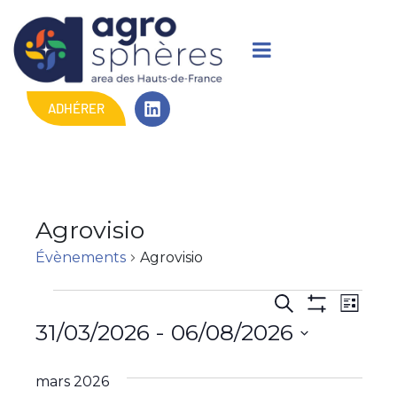
ADHÉRER
Agrovisio
Évènements
Agrovisio
R
N
R
L
M
e
a
31/03/2026
 - 
06/08/2026
i
e
O
c
s
N
v
S
h
c
t
T
é
e
mars 2026
i
R
e