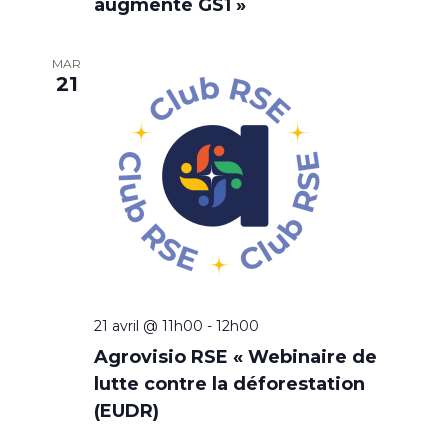
augmenté GS1 »
É
v
MAR
21
è
n
e
m
e
n
t
21 avril @ 11h00
-
12h00
Agrovisio RSE « Webinaire de
s
lutte contre la déforestation
(EUDR)