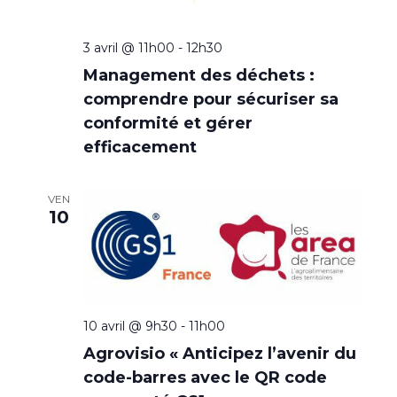
v
g
è
a
3 avril @ 11h00
-
12h30
n
Management des déchets :
t
e
comprendre pour sécuriser sa
i
m
conformité et gérer
o
efficacement
e
n
n
VEN
t
d
10
e
v
u
10 avril @ 9h30
-
11h00
e
Agrovisio « Anticipez l’avenir du
code-barres avec le QR code
s