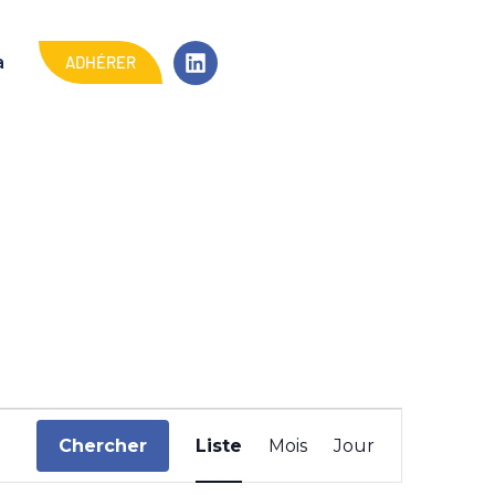
ADHÉRER
a
N
Chercher
Liste
Mois
Jour
a