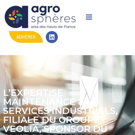
ADHÉRER
L’EXPERTISE
MAINTENANCE &
SERVICES INDUSTRIELS,
FILIALE DU GROUPE
VEOLIA, SPONSOR DU