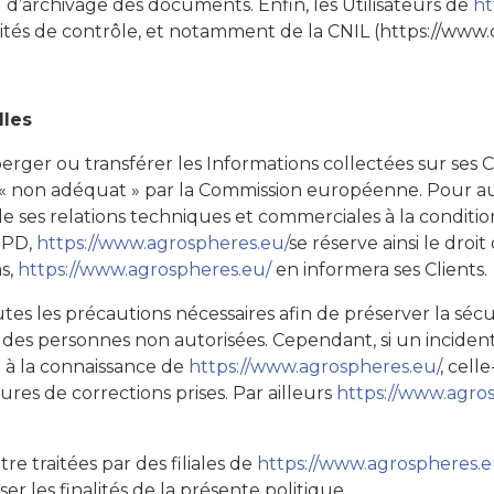
 d’archivage des documents. Enfin, les Utilisateurs de
ht
s de contrôle, et notamment de la CNIL (https://www.cnil
lles
éberger ou transférer les Informations collectées sur ses 
 non adéquat » par la Commission européenne. Pour au
de ses relations techniques et commerciales à la conditio
GPD,
https://www.agrospheres.eu/
se réserve ainsi le droi
as,
https://www.agrospheres.eu/
en informera ses Clients.
es les précautions nécessaires afin de préserver la sécu
s personnes non autorisées. Cependant, si un incident i
e à la connaissance de
https://www.agrospheres.eu/
, cell
res de corrections prises. Par ailleurs
https://www.agro
e traitées par des filiales de
https://www.agrospheres.e
ser les finalités de la présente politique.