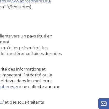
tps://www.agrospheres.eu/
.fr/fr/plaintes).
Clients vers un pays situé en
tant,
n qu’elles présentent les
t de transférer certaines données
rité des Informations et
mpactant l’intégrité ou la
e-ci devra dans les meilleurs
spheres.eu/
ne collecte aucune
u/
et des sous-traitants