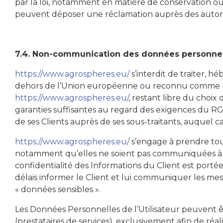
par la loi, notamment en matière de conservation ou
peuvent déposer une réclamation auprès des autorité
7.4. Non-communication des données personne
https://www.agrospheres.eu/
s’interdit de traiter, h
dehors de l’Union européenne ou reconnu comme «
https://www.agrospheres.eu/
,
restant libre du choix 
garanties suffisantes au regard des exigences du R
de ses Clients auprès de ses sous-traitants, auquel c
https://www.agrospheres.eu/
s’engage à prendre tout
notamment qu’elles ne soient pas communiquées à de
confidentialité des Informations du Client est porté
délais informer le Client et lui communiquer les mesu
« données sensibles ».
Les Données Personnelles de l’Utilisateur peuvent êtr
(prestataires de services), exclusivement afin de réali