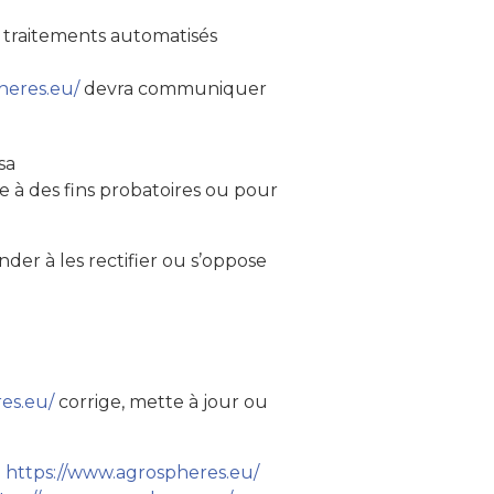
de traitements automatisés
heres.eu/
devra communiquer
sa
e à des fins probatoires ou pour
der à les rectifier ou s’oppose
es.eu/
corrige, mette à jour ou
à
https://www.agrospheres.eu/