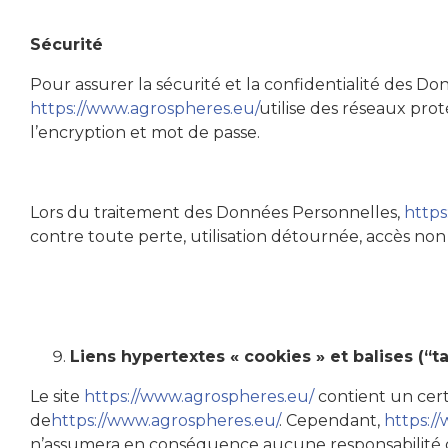
Sécurité
Pour assurer la sécurité et la confidentialité des 
https://www.agrospheres.eu/
utilise des réseaux prot
l’encryption et mot de passe.
Lors du traitement des Données Personnelles,
https
contre toute perte, utilisation détournée, accès non 
Liens hypertextes « cookies » et balises (“t
Le site
https://www.agrospheres.eu/
contient un certa
de
https://www.agrospheres.eu/
. Cependant,
https:/
n’assumera en conséquence aucune responsabilité de