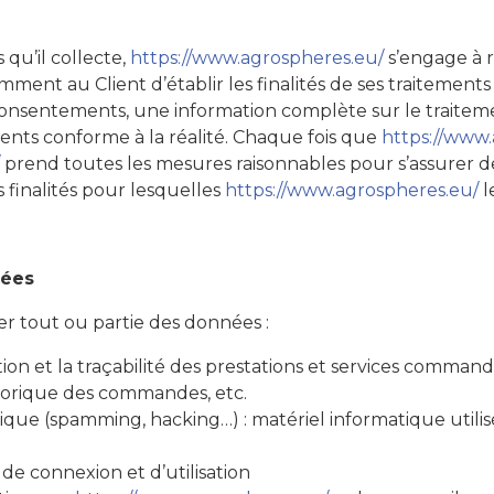
qu’il collecte,
https://www.agrospheres.eu/
s’engage à r
amment au Client d’établir les finalités de ses traitement
rs consentements, une information complète sur le traite
ments conforme à la réalité. Chaque fois que
https://www
prend toutes les mesures raisonnables pour s’assurer de
finalités pour lesquelles
https://www.agrospheres.eu/
le
tées
ter tout ou partie des données :
tion et la traçabilité des prestations et services command
istorique des commandes, etc.
ique (spamming, hacking…) : matériel informatique utilisé
 de connexion et d’utilisation