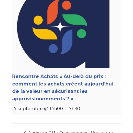
Rencontre Achats « Au-delà du prix :
comment les achats créent aujourd’hui
de la valeur en sécurisant les
approvisionnements ? »
17 septembre @ 14h00
-
17h30
Rencontre
Agrovisio RH « Transparence