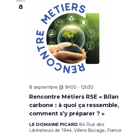
e
MAR
8
c
t
i
o
n
n
e
z
u
n
e
8 septembre @ 9h00
-
12h30
d
Rencontre Métiers RSE « Bilan
a
carbone : à quoi ça ressemble,
t
e
comment s’y préparer ? »
.
LE DOMAINE PICARD
84 Rue des
Libérateurs de 1944, Villers-Bocage, France