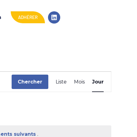
ADHÉRER
a
N
Chercher
Liste
Mois
Jour
a
v
i
g
a
ents suivants
.