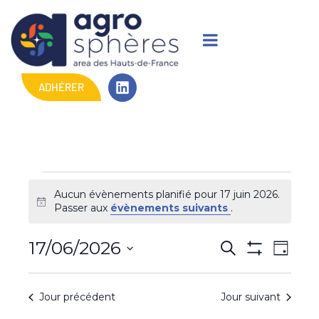
ADHÉRER
Aucun évènements planifié pour 17 juin 2026.
N
Passer aux
évènements suivants
.
o
t
R
N
17/06/2026
R
i
J
c
M
e
a
S
o
e
e
O
c
u
é
N
v
h
Jour précédent
c
Jour suivant
r
T
l
e
R