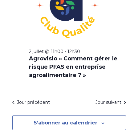
r
S
t
o
F
n
c
i
I
n
L
o
h
T
e
R
n
z
e
E
u
S
d
e
n
2 juillet @ 11h00
-
12h30
e
e
t
Agrovisio « Comment gérer le
d
v
risque PFAS en entreprise
n
a
u
agroalimentaire ? »
t
a
e
e
.
v
s
Jour précédent
Jour suivant
É
i
v
g
S’abonner au calendrier
è
a
n