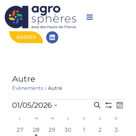
ADHÉRER
Autre
Évènements
Autre
R
N
01/05/2026
R
M
M
e
a
S
o
e
O
C
c
L
M
M
J
V
S
D
i
é
N
v
h
c
s
T
l
0
1
0
0
0
0
0
a
27
28
29
30
1
2
3
e
i
R
e