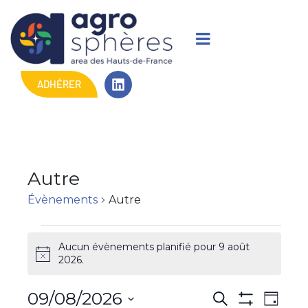
ADHÉRER
Autre
Évènements
Autre
Aucun évènements planifié pour 9 août
N
2026.
o
t
R
N
09/08/2026
R
i
J