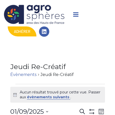
ADHÉRER
Jeudi Re-Créatif
Évènements
Jeudi Re-Créatif
Aucun résultat trouvé pour cette vue. Passer
N
aux
évènements suivants
.
o
t
R
N
01/09/2025
R
i
M