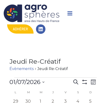
ADHÉRER
Jeudi Re-Créatif
Évènements
Jeudi Re-Créatif
R
N
01/07/2026
R
M
M
e
a
S
o
e
O
C
c
L
M
M
J
V
S
D
i
é
N
v
h
c
s
T
l
0
0
0
0
0
0
0
a
29
30
1
2
3
4
5
e
i
R
e