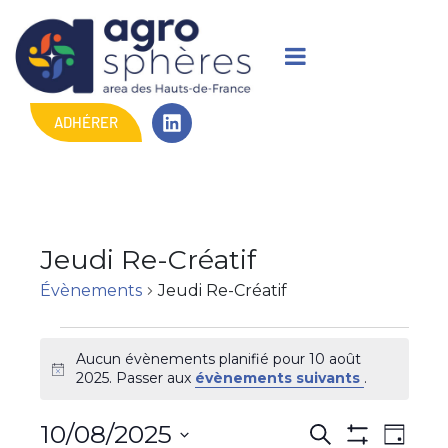
ADHÉRER
Jeudi Re-Créatif
Évènements
Jeudi Re-Créatif
Aucun évènements planifié pour 10 août
N
2025. Passer aux
évènements suivants
.
o
t
R
N
10/08/2025
R
i
J