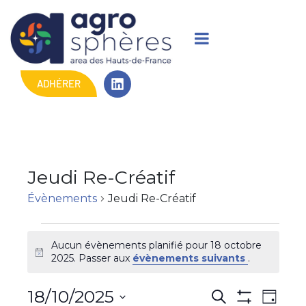
ADHÉRER
Jeudi Re-Créatif
Évènements
Jeudi Re-Créatif
Aucun évènements planifié pour 18 octobre
N
2025. Passer aux
évènements suivants
.
o
t
R
N
18/10/2025
R
i
J