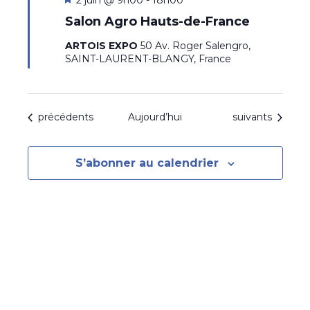
2 juin @ 9h00
-
18h00
i
Salon Agro Hauts-de-France
s
e
ARTOIS EXPO
50 Av. Roger Salengro,
n
SAINT-LAURENT-BLANGY, France
a
v
a
n
Évènements
Évènements
précédents
Aujourd’hui
suivants
t
S’abonner au calendrier