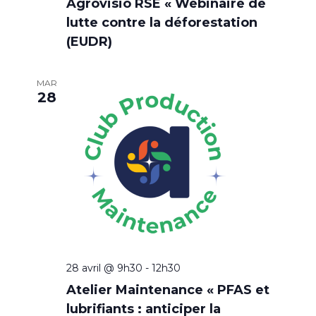
Agrovisio RSE « Webinaire de
è
lutte contre la déforestation
n
(EUDR)
e
MAR
m
28
e
n
t
s
28 avril @ 9h30
-
12h30
Atelier Maintenance « PFAS et
lubrifiants : anticiper la