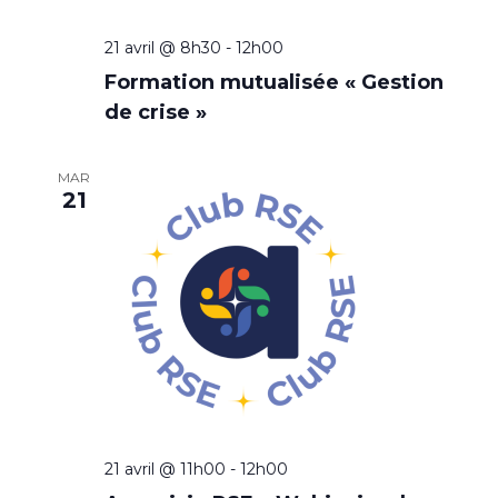
t
e
i
21 avril @ 8h30
-
12h00
m
Formation mutualisée « Gestion
o
e
de crise »
n
n
t
d
MAR
21
e
v
u
e
s
É
v
21 avril @ 11h00
-
12h00