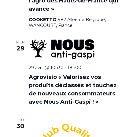
l’agro des Hauts-de-France qui
avance »
COOKETTO
982 Allée de Belgique,
WANCOURT, France
MER
29
29 avril @ 10h30
-
18h00
Agrovisio « Valorisez vos
produits déclassés et touchez
de nouveaux consommateurs
avec Nous Anti-Gaspi ! »
JEU
30