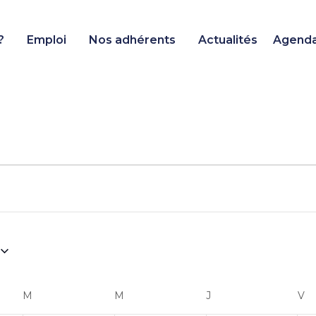
?
Emploi
Nos adhérents
Actualités
Agend
ents
M
M
J
V