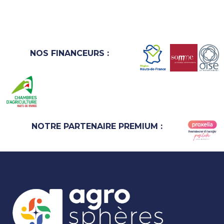
n
e
d
a
NOS FINANCEURS :
t
e
.
NOTRE PARTENAIRE PREMIUM :