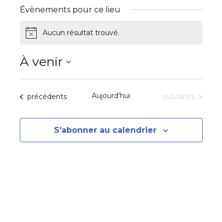
Évènements pour ce lieu
s
e
Aucun résultat trouvé.
N
o
t
À venir
i
c
S
e
é
Aujourd’hui
Évènements
Évènements
suivants
précédents
l
e
c
S’abonner au calendrier
t
i
o
n
n
e
z
u