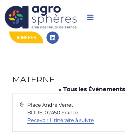
ADHÉRER
MATERNE
« Tous les Évènements
A
Place André Venet
d
BOUE
,
02450
France
r
Recevoir l’Itinéraire à suivre
e
s