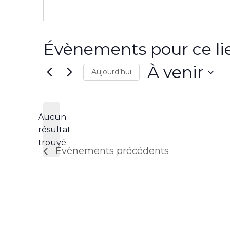
e
s
s
e
Évènements pour ce li
À venir
Aujourd’hui
S
é
l
Aucun
e
résultat
N
c
trouvé.
o
Évènements
précédents
t
t
i
i
o
c
n
e
n
e
z