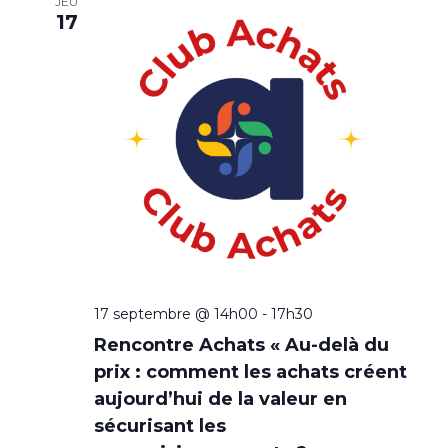
e
JEU
17
c
t
i
o
n
n
e
z
u
n
e
d
a
17 septembre @ 14h00
-
17h30
t
Rencontre Achats « Au-delà du
e
prix : comment les achats créent
.
aujourd’hui de la valeur en
sécurisant les