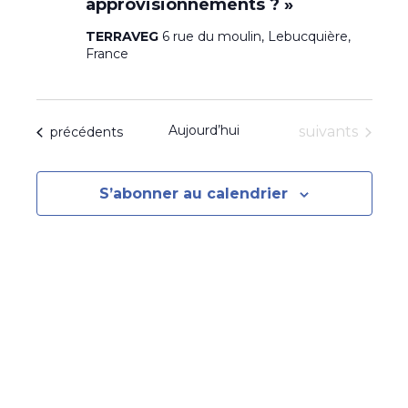
approvisionnements ? »
TERRAVEG
6 rue du moulin, Lebucquière,
France
Aujourd’hui
Évènements
Évènements
suivants
précédents
S’abonner au calendrier