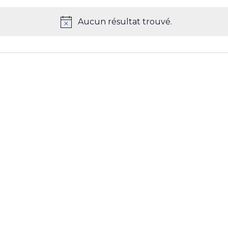
Aucun résultat trouvé.
N
o
t
i
c
e